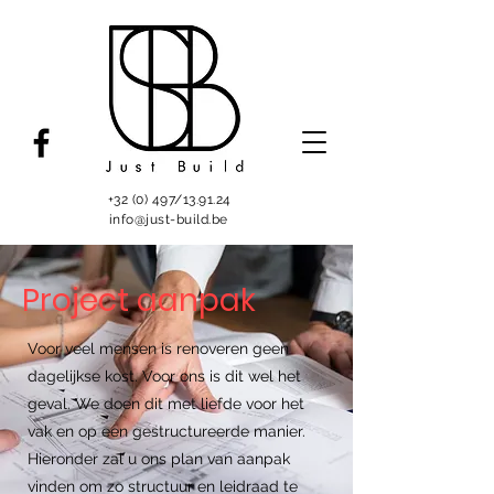
+32 (0) 497/13.91.24
info@just-build.be
Project aanpak
Voor veel mensen is renoveren geen
dagelijkse kost. Voor ons is dit wel het
geval. We doen dit met liefde voor het
vak en op een gestructureerde manier.
Hieronder zal u ons plan van aanpak
vinden om zo structuur en leidraad te