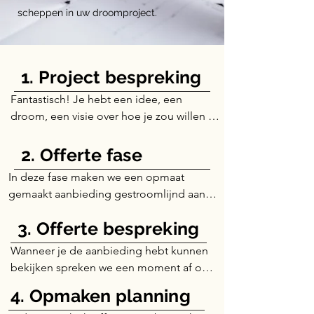
scheppen in uw droomproject.
1. Project bespreking
Fantastisch! Je hebt een idee, een 
droom, een visie over hoe je zou willen 
dat uw project er moet uitzien. Je krijgt 
een professioneel advies hoe je deze 
2. Offerte fase
plannen concreet kan omzetten gevolgd 
In deze fase maken we een opmaat 
door een budget.
gemaakt aanbieding gestroomlijnd aan 
jou specifieke behoeften en eisen. Je kan 
3. Offerte bespreking
ervan uitgaan dat al onze aanbiedingen 
met de hoogste zorgvuldigheid worden 
Wanneer je de aanbieding hebt kunnen 
samengesteld.
bekijken spreken we een moment af om 
de offerte samen te overlopen. Fysiek of 
4. Opmaken planning
digitaal, jij kiest. Is alles naar wens? Prima, 